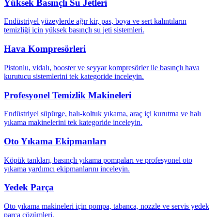
Yüksek Basınçlı Su Jetleri
Endüstriyel yüzeylerde ağır kir, pas, boya ve sert kalıntıların
temizliği için yüksek basınçlı su jeti sistemleri.
Hava Kompresörleri
Pistonlu, vidalı, booster ve seyyar kompresörler ile basınçlı hava
kurutucu sistemlerini tek kategoride inceleyin.
Profesyonel Temizlik Makineleri
Endüstriyel süpürge, halı-koltuk yıkama, araç içi kurutma ve halı
yıkama makinelerini tek kategoride inceleyin.
Oto Yıkama Ekipmanları
Köpük tankları, basınçlı yıkama pompaları ve profesyonel oto
yıkama yardımcı ekipmanlarını inceleyin.
Yedek Parça
Oto yıkama makineleri için pompa, tabanca, nozzle ve servis yedek
parça çözümleri.