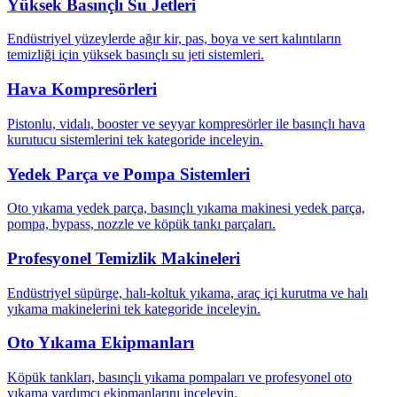
Yüksek Basınçlı Su Jetleri
Endüstriyel yüzeylerde ağır kir, pas, boya ve sert kalıntıların
temizliği için yüksek basınçlı su jeti sistemleri.
Hava Kompresörleri
Pistonlu, vidalı, booster ve seyyar kompresörler ile basınçlı hava
kurutucu sistemlerini tek kategoride inceleyin.
Yedek Parça ve Pompa Sistemleri
Oto yıkama yedek parça, basınçlı yıkama makinesi yedek parça,
pompa, bypass, nozzle ve köpük tankı parçaları.
Profesyonel Temizlik Makineleri
Endüstriyel süpürge, halı-koltuk yıkama, araç içi kurutma ve halı
yıkama makinelerini tek kategoride inceleyin.
Oto Yıkama Ekipmanları
Köpük tankları, basınçlı yıkama pompaları ve profesyonel oto
yıkama yardımcı ekipmanlarını inceleyin.