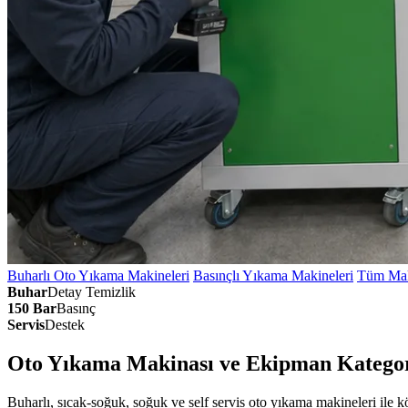
Buharlı Oto Yıkama Makineleri
Basınçlı Yıkama Makineleri
Tüm Mak
Buhar
Detay Temizlik
150 Bar
Basınç
Servis
Destek
Oto Yıkama Makinası ve Ekipman Kategor
Buharlı, sıcak-soğuk, soğuk ve self servis oto yıkama makineleri ile 