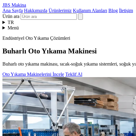
JBS Makina
Ana Sayfa
Hakkımızda
Ürünlerimiz
Kullanım Alanları
Blog
İletişim
Ürün ara
TR
Menü
Endüstriyel Oto Yıkama Çözümleri
Buharlı Oto Yıkama Makinesi
Buharlı oto yıkama makinası, sıcak-soğuk yıkama sistemleri, soğuk yı
Oto Yıkama Makinelerini İncele
Teklif Al