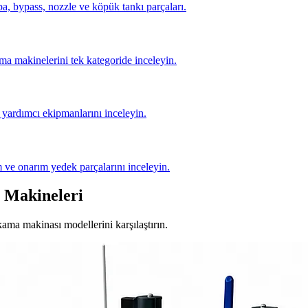
, bypass, nozzle ve köpük tankı parçaları.
ma makinelerini tek kategoride inceleyin.
yardımcı ekipmanlarını inceleyin.
 ve onarım yedek parçalarını inceleyin.
 Makineleri
ıkama makinası modellerini karşılaştırın.