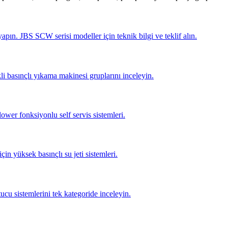
pın. JBS SCW serisi modeller için teknik bilgi ve teklif alın.
li basınçlı yıkama makinesi gruplarını inceleyin.
lower fonksiyonlu self servis sistemleri.
için yüksek basınçlı su jeti sistemleri.
tucu sistemlerini tek kategoride inceleyin.