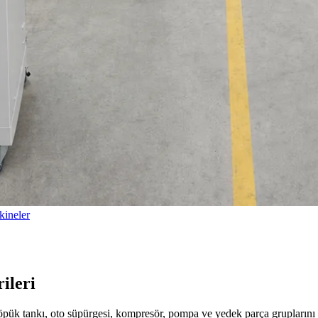
ineler
ileri
köpük tankı, oto süpürgesi, kompresör, pompa ve yedek parça gruplarını 