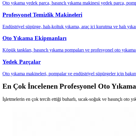
Oto yıkama yedek parça, basınçlı yıkama makinesi yedek parça, pompa
Profesyonel Temizlik Makineleri
Endüstriyel süpürge, halı-koltuk yıkama, araç içi kurutma ve halı yıka
Oto Yıkama Ekipmanları
Köpük tankları, basınçlı yıkama pompaları ve profesyonel oto yıkama 
Yedek Parçalar
Oto yıkama makineleri, pompalar ve endüstriyel süpürgeler için bakım
En Çok İncelenen Profesyonel Oto Yıkama
İşletmelerin en çok tercih ettiği buharlı, sıcak-soğuk ve basınçlı oto y