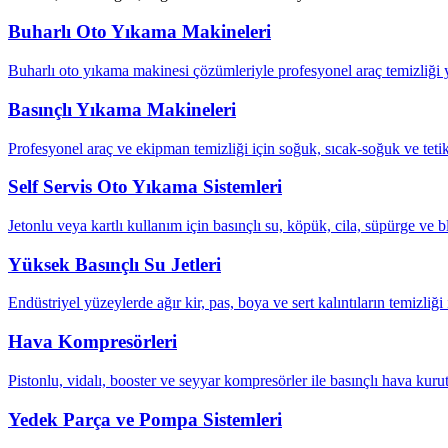
Buharlı Oto Yıkama Makineleri
Buharlı oto yıkama makinesi çözümleriyle profesyonel araç temizliği ya
Basınçlı Yıkama Makineleri
Profesyonel araç ve ekipman temizliği için soğuk, sıcak-soğuk ve tetik
Self Servis Oto Yıkama Sistemleri
Jetonlu veya kartlı kullanım için basınçlı su, köpük, cila, süpürge ve b
Yüksek Basınçlı Su Jetleri
Endüstriyel yüzeylerde ağır kir, pas, boya ve sert kalıntıların temizliği 
Hava Kompresörleri
Pistonlu, vidalı, booster ve seyyar kompresörler ile basınçlı hava kuru
Yedek Parça ve Pompa Sistemleri