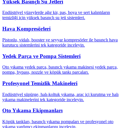
Yüksek Basınçlı Su Jetleri
Endüstriyel yüzeylerde ağır kir, pas, boya ve sert kalıntıların
temizliği için yüksek basınçlı su jeti sistemleri.
Hava Kompresörleri
Pistonlu, vidalı, booster ve seyyar kompresörler ile basınçlı hava
kurutucu sistemlerini tek kategoride inceleyin.
Yedek Parça ve Pompa Sistemleri
Oto yıkama yedek parça, basınçlı yıkama makinesi yedek parça,
pompa, bypass, nozzle ve köpük tankı parçaları.
Profesyonel Temizlik Makineleri
Endüstriyel süpürge, halı-koltuk yıkama, araç içi kurutma ve halı
yıkama makinelerini tek kategoride inceleyin.
Oto Yıkama Ekipmanları
Köpük tankları, basınçlı yıkama pompaları ve profesyonel oto
yıkama yardımcı ekipmanlarını inceleyin.