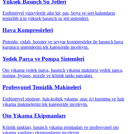
Yüksek Basınçlı Su Jetleri
Endüstriyel yüzeylerde ağır kir, pas, boya ve sert kalıntıların
temizliği için yüksek basınçlı su jeti sistemleri.
Hava Kompresörleri
Pistonlu, vidalı, booster ve seyyar kompresörler ile basınçlı hava
kurutucu sistemlerini tek kategoride inceleyin.
Yedek Parça ve Pompa Sistemleri
Oto yıkama yedek parça, basınçlı yıkama makinesi yedek parça,
pompa, bypass, nozzle ve köpük tankı parçaları.
Profesyonel Temizlik Makineleri
Endüstriyel süpürge, halı-koltuk yıkama, araç içi kurutma ve halı
yıkama makinelerini tek kategoride inceleyin.
Oto Yıkama Ekipmanları
Köpük tankları, basınçlı yıkama pompaları ve profesyonel oto
yıkama yardımcı ekipmanlarını inceleyin.