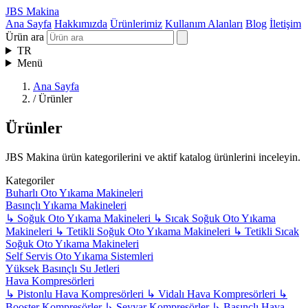
JBS Makina
Ana Sayfa
Hakkımızda
Ürünlerimiz
Kullanım Alanları
Blog
İletişim
Ürün ara
TR
Menü
Ana Sayfa
/
Ürünler
Ürünler
JBS Makina ürün kategorilerini ve aktif katalog ürünlerini inceleyin.
Kategoriler
Buharlı Oto Yıkama Makineleri
Basınçlı Yıkama Makineleri
↳
Soğuk Oto Yıkama Makineleri
↳
Sıcak Soğuk Oto Yıkama
Makineleri
↳
Tetikli Soğuk Oto Yıkama Makineleri
↳
Tetikli Sıcak
Soğuk Oto Yıkama Makineleri
Self Servis Oto Yıkama Sistemleri
Yüksek Basınçlı Su Jetleri
Hava Kompresörleri
↳
Pistonlu Hava Kompresörleri
↳
Vidalı Hava Kompresörleri
↳
Booster Kompresörler
↳
Seyyar Kompresörler
↳
Basınçlı Hava