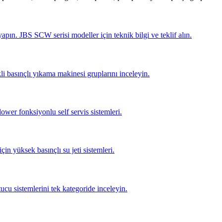
pın. JBS SCW serisi modeller için teknik bilgi ve teklif alın.
li basınçlı yıkama makinesi gruplarını inceleyin.
lower fonksiyonlu self servis sistemleri.
için yüksek basınçlı su jeti sistemleri.
tucu sistemlerini tek kategoride inceleyin.