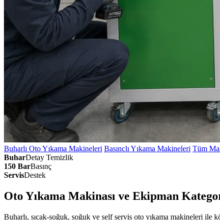
Buharlı Oto Yıkama Makineleri
Basınçlı Yıkama Makineleri
Tüm Mak
Buhar
Detay Temizlik
150 Bar
Basınç
Servis
Destek
Oto Yıkama Makinası ve Ekipman Kategor
Buharlı, sıcak-soğuk, soğuk ve self servis oto yıkama makineleri ile 