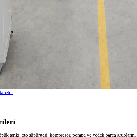
ineler
ileri
köpük tankı, oto süpürgesi, kompresör, pompa ve yedek parça gruplarını 