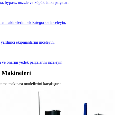
, bypass, nozzle ve köpük tankı parçaları.
ma makinelerini tek kategoride inceleyin.
yardımcı ekipmanlarını inceleyin.
 ve onarım yedek parçalarını inceleyin.
 Makineleri
ıkama makinası modellerini karşılaştırın.