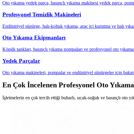
Oto yıkama yedek parça, basınçlı yıkama makinesi yedek parça, pompa
Profesyonel Temizlik Makineleri
Endüstriyel süpürge, halı-koltuk yıkama, araç içi kurutma ve halı yıka
Oto Yıkama Ekipmanları
Köpük tankları, basınçlı yıkama pompaları ve profesyonel oto yıkama 
Yedek Parçalar
Oto yıkama makineleri, pompalar ve endüstriyel süpürgeler için bakım
En Çok İncelenen Profesyonel Oto Yıkama
İşletmelerin en çok tercih ettiği buharlı, sıcak-soğuk ve basınçlı oto y