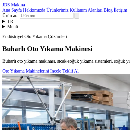
JBS Makina
Ana Sayfa
Hakkımızda
Ürünlerimiz
Kullanım Alanları
Blog
İletişim
Ürün ara
TR
Menü
Endüstriyel Oto Yıkama Çözümleri
Buharlı Oto Yıkama Makinesi
Buharlı oto yıkama makinası, sıcak-soğuk yıkama sistemleri, soğuk yı
Oto Yıkama Makinelerini İncele
Teklif Al