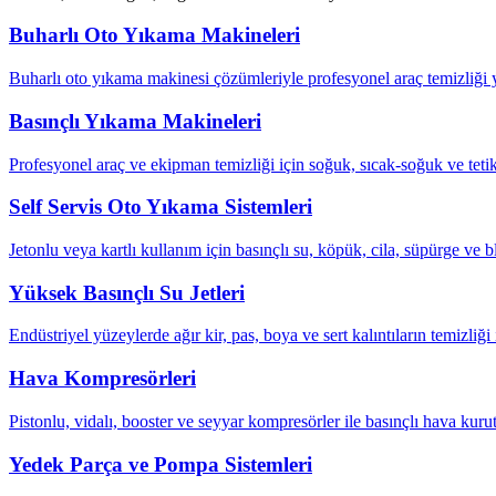
Buharlı Oto Yıkama Makineleri
Buharlı oto yıkama makinesi çözümleriyle profesyonel araç temizliği ya
Basınçlı Yıkama Makineleri
Profesyonel araç ve ekipman temizliği için soğuk, sıcak-soğuk ve tetik
Self Servis Oto Yıkama Sistemleri
Jetonlu veya kartlı kullanım için basınçlı su, köpük, cila, süpürge ve b
Yüksek Basınçlı Su Jetleri
Endüstriyel yüzeylerde ağır kir, pas, boya ve sert kalıntıların temizliği 
Hava Kompresörleri
Pistonlu, vidalı, booster ve seyyar kompresörler ile basınçlı hava kuru
Yedek Parça ve Pompa Sistemleri