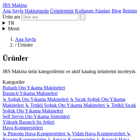
JBS Makina
Ana Sayfa
Hakkımızda
Ürünlerimiz
Kullanım Alanları
Blog
İletişim
Ürün ara
TR
Menü
Ana Sayfa
/
Ürünler
Ürünler
JBS Makina ürün kategorilerini ve aktif katalog ürünlerini inceleyin.
Kategoriler
Buharlı Oto Yıkama Makineleri
Basınçlı Yıkama Makineleri
↳
Soğuk Oto Yıkama Makineleri
↳
Sıcak Soğuk Oto Yıkama
Makineleri
↳
Tetikli Soğuk Oto Yıkama Makineleri
↳
Tetikli Sıcak
Soğuk Oto Yıkama Makineleri
Self Servis Oto Yıkama Sistemleri
Yüksek Basınçlı Su Jetleri
Hava Kompresörleri
↳
Pistonlu Hava Kompresörleri
↳
Vidalı Hava Kompresörleri
↳
Booster Kompresörler
↳
Seyyar Kompresörler
↳
Basınçlı Hava