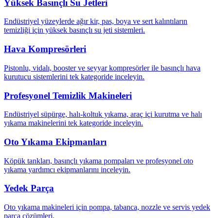
Yüksek Basınçlı Su Jetleri
Endüstriyel yüzeylerde ağır kir, pas, boya ve sert kalıntıların
temizliği için yüksek basınçlı su jeti sistemleri.
Hava Kompresörleri
Pistonlu, vidalı, booster ve seyyar kompresörler ile basınçlı hava
kurutucu sistemlerini tek kategoride inceleyin.
Profesyonel Temizlik Makineleri
Endüstriyel süpürge, halı-koltuk yıkama, araç içi kurutma ve halı
yıkama makinelerini tek kategoride inceleyin.
Oto Yıkama Ekipmanları
Köpük tankları, basınçlı yıkama pompaları ve profesyonel oto
yıkama yardımcı ekipmanlarını inceleyin.
Yedek Parça
Oto yıkama makineleri için pompa, tabanca, nozzle ve servis yedek
parça çözümleri.