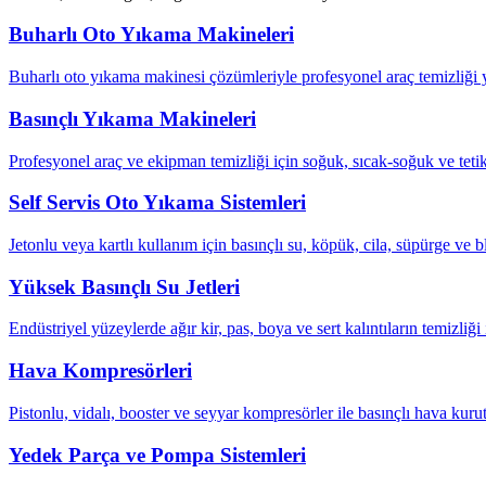
Buharlı Oto Yıkama Makineleri
Buharlı oto yıkama makinesi çözümleriyle profesyonel araç temizliği ya
Basınçlı Yıkama Makineleri
Profesyonel araç ve ekipman temizliği için soğuk, sıcak-soğuk ve tetik
Self Servis Oto Yıkama Sistemleri
Jetonlu veya kartlı kullanım için basınçlı su, köpük, cila, süpürge ve b
Yüksek Basınçlı Su Jetleri
Endüstriyel yüzeylerde ağır kir, pas, boya ve sert kalıntıların temizliği 
Hava Kompresörleri
Pistonlu, vidalı, booster ve seyyar kompresörler ile basınçlı hava kuru
Yedek Parça ve Pompa Sistemleri