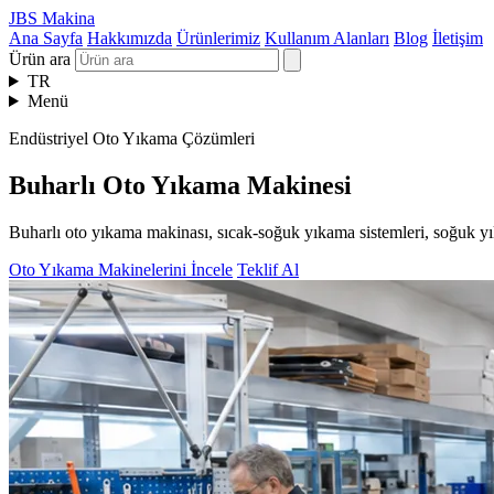
JBS Makina
Ana Sayfa
Hakkımızda
Ürünlerimiz
Kullanım Alanları
Blog
İletişim
Ürün ara
TR
Menü
Endüstriyel Oto Yıkama Çözümleri
Buharlı Oto Yıkama Makinesi
Buharlı oto yıkama makinası, sıcak-soğuk yıkama sistemleri, soğuk yı
Oto Yıkama Makinelerini İncele
Teklif Al