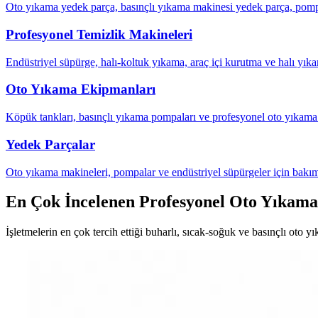
Oto yıkama yedek parça, basınçlı yıkama makinesi yedek parça, pompa
Profesyonel Temizlik Makineleri
Endüstriyel süpürge, halı-koltuk yıkama, araç içi kurutma ve halı yıka
Oto Yıkama Ekipmanları
Köpük tankları, basınçlı yıkama pompaları ve profesyonel oto yıkama 
Yedek Parçalar
Oto yıkama makineleri, pompalar ve endüstriyel süpürgeler için bakım
En Çok İncelenen Profesyonel Oto Yıkama
İşletmelerin en çok tercih ettiği buharlı, sıcak-soğuk ve basınçlı oto y