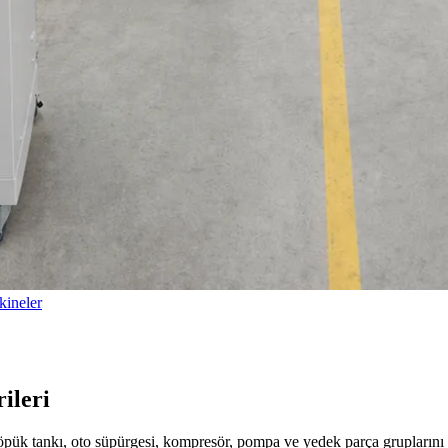
ineler
ileri
köpük tankı, oto süpürgesi, kompresör, pompa ve yedek parça gruplarını 