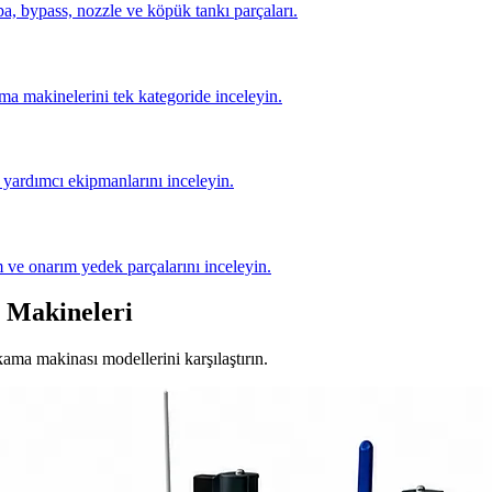
, bypass, nozzle ve köpük tankı parçaları.
ma makinelerini tek kategoride inceleyin.
yardımcı ekipmanlarını inceleyin.
 ve onarım yedek parçalarını inceleyin.
 Makineleri
ıkama makinası modellerini karşılaştırın.