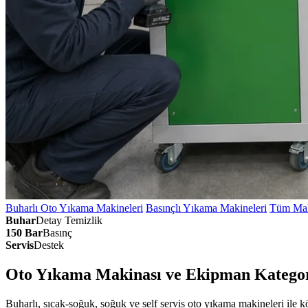
Buharlı Oto Yıkama Makineleri
Basınçlı Yıkama Makineleri
Tüm Mak
Buhar
Detay Temizlik
150 Bar
Basınç
Servis
Destek
Oto Yıkama Makinası ve Ekipman Kategor
Buharlı, sıcak-soğuk, soğuk ve self servis oto yıkama makineleri ile 