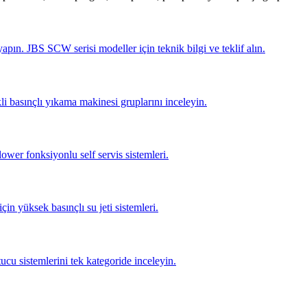
pın. JBS SCW serisi modeller için teknik bilgi ve teklif alın.
li basınçlı yıkama makinesi gruplarını inceleyin.
lower fonksiyonlu self servis sistemleri.
için yüksek basınçlı su jeti sistemleri.
tucu sistemlerini tek kategoride inceleyin.