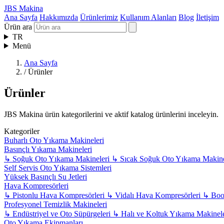
JBS Makina
Ana Sayfa
Hakkımızda
Ürünlerimiz
Kullanım Alanları
Blog
İletişim
Ürün ara
TR
Menü
Ana Sayfa
/
Ürünler
Ürünler
JBS Makina ürün kategorilerini ve aktif katalog ürünlerini inceleyin.
Kategoriler
Buharlı Oto Yıkama Makineleri
Basınçlı Yıkama Makineleri
↳
Soğuk Oto Yıkama Makineleri
↳
Sıcak Soğuk Oto Yıkama Makine
Self Servis Oto Yıkama Sistemleri
Yüksek Basınçlı Su Jetleri
Hava Kompresörleri
↳
Pistonlu Hava Kompresörleri
↳
Vidalı Hava Kompresörleri
↳
Boos
Profesyonel Temizlik Makineleri
↳
Endüstriyel ve Oto Süpürgeleri
↳
Halı ve Koltuk Yıkama Makinel
Oto Yıkama Ekipmanları