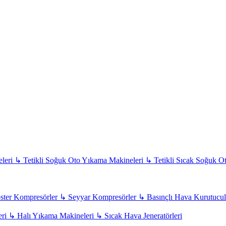
leri
↳
Tetikli Soğuk Oto Yıkama Makineleri
↳
Tetikli Sıcak Soğuk O
ter Kompresörler
↳
Seyyar Kompresörler
↳
Basınçlı Hava Kurutucul
eri
↳
Halı Yıkama Makineleri
↳
Sıcak Hava Jeneratörleri