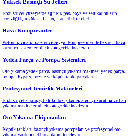
Yüksek Basınçlı Su Jetleri
Endüstriyel yüzeylerde ağır kir, pas, boya ve sert kalıntıların
temizliği için yüksek basınçlı su jeti sistemleri.
Hava Kompresörleri
Pistonlu, vidalı, booster ve seyyar kompresörler ile basınçlı hava
kurutucu sistemlerini tek kategoride inceleyin.
Yedek Parça ve Pompa Sistemleri
Oto yıkama yedek parça, basınçlı yıkama makinesi yedek parça,
pompa, bypass, nozzle ve köpük tankı parçaları.
Profesyonel Temizlik Makineleri
Endüstriyel süpürge, halı-koltuk yıkama, araç içi kurutma ve halı
yıkama makinelerini tek kategoride inceleyin.
Oto Yıkama Ekipmanları
Köpük tankları, basınçlı yıkama pompaları ve profesyonel oto
yıkama yardımcı ekipmanlarını inceleyin.