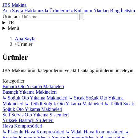
JBS Makina
Ana Sayfa
Hakkımızda
Ürünlerimiz
Kullanım Alanları
Blog
İletişim
Ürün ara
TR
Menü
Ana Sayfa
/
Ürünler
Ürünler
JBS Makina ürün kategorilerini ve aktif katalog ürünlerini inceleyin.
Kategoriler
Buharlı Oto Yıkama Makineleri
Basınçlı Yıkama Makineleri
↳
Soğuk Oto Yıkama Makineleri
↳
Sıcak Soğuk Oto Yıkama
Makineleri
↳
Tetikli Soğuk Oto Yıkama Makineleri
↳
Tetikli Sıcak
Soğuk Oto Yıkama Makineleri
Self Servis Oto Yıkama Sistemleri
Yüksek Basınçlı Su Jetleri
Hava Kompresörleri
↳
Pistonlu Hava Kompresörleri
↳
Vidalı Hava Kompresörleri
↳
Booster Kompresörler
↳
Seyyar Kompresörler
↳
Basınçlı Hava