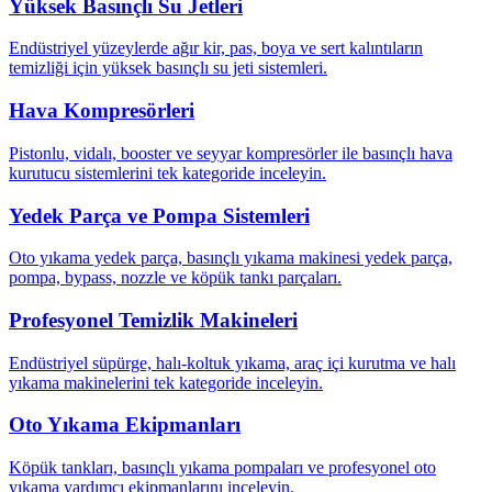
Yüksek Basınçlı Su Jetleri
Endüstriyel yüzeylerde ağır kir, pas, boya ve sert kalıntıların
temizliği için yüksek basınçlı su jeti sistemleri.
Hava Kompresörleri
Pistonlu, vidalı, booster ve seyyar kompresörler ile basınçlı hava
kurutucu sistemlerini tek kategoride inceleyin.
Yedek Parça ve Pompa Sistemleri
Oto yıkama yedek parça, basınçlı yıkama makinesi yedek parça,
pompa, bypass, nozzle ve köpük tankı parçaları.
Profesyonel Temizlik Makineleri
Endüstriyel süpürge, halı-koltuk yıkama, araç içi kurutma ve halı
yıkama makinelerini tek kategoride inceleyin.
Oto Yıkama Ekipmanları
Köpük tankları, basınçlı yıkama pompaları ve profesyonel oto
yıkama yardımcı ekipmanlarını inceleyin.