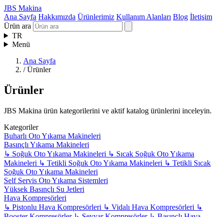
JBS Makina
Ana Sayfa
Hakkımızda
Ürünlerimiz
Kullanım Alanları
Blog
İletişim
Ürün ara
TR
Menü
Ana Sayfa
/
Ürünler
Ürünler
JBS Makina ürün kategorilerini ve aktif katalog ürünlerini inceleyin.
Kategoriler
Buharlı Oto Yıkama Makineleri
Basınçlı Yıkama Makineleri
↳
Soğuk Oto Yıkama Makineleri
↳
Sıcak Soğuk Oto Yıkama
Makineleri
↳
Tetikli Soğuk Oto Yıkama Makineleri
↳
Tetikli Sıcak
Soğuk Oto Yıkama Makineleri
Self Servis Oto Yıkama Sistemleri
Yüksek Basınçlı Su Jetleri
Hava Kompresörleri
↳
Pistonlu Hava Kompresörleri
↳
Vidalı Hava Kompresörleri
↳
Booster Kompresörler
↳
Seyyar Kompresörler
↳
Basınçlı Hava