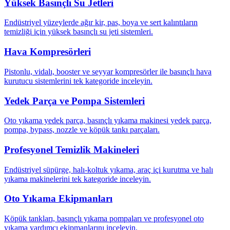
Yüksek Basınçlı Su Jetleri
Endüstriyel yüzeylerde ağır kir, pas, boya ve sert kalıntıların
temizliği için yüksek basınçlı su jeti sistemleri.
Hava Kompresörleri
Pistonlu, vidalı, booster ve seyyar kompresörler ile basınçlı hava
kurutucu sistemlerini tek kategoride inceleyin.
Yedek Parça ve Pompa Sistemleri
Oto yıkama yedek parça, basınçlı yıkama makinesi yedek parça,
pompa, bypass, nozzle ve köpük tankı parçaları.
Profesyonel Temizlik Makineleri
Endüstriyel süpürge, halı-koltuk yıkama, araç içi kurutma ve halı
yıkama makinelerini tek kategoride inceleyin.
Oto Yıkama Ekipmanları
Köpük tankları, basınçlı yıkama pompaları ve profesyonel oto
yıkama yardımcı ekipmanlarını inceleyin.