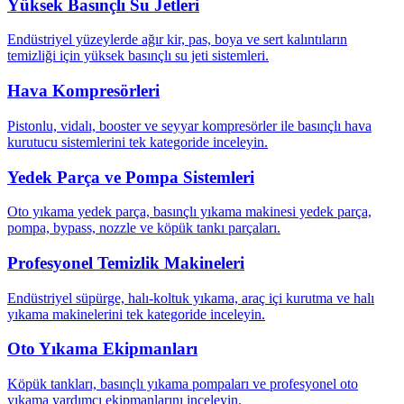
Yüksek Basınçlı Su Jetleri
Endüstriyel yüzeylerde ağır kir, pas, boya ve sert kalıntıların
temizliği için yüksek basınçlı su jeti sistemleri.
Hava Kompresörleri
Pistonlu, vidalı, booster ve seyyar kompresörler ile basınçlı hava
kurutucu sistemlerini tek kategoride inceleyin.
Yedek Parça ve Pompa Sistemleri
Oto yıkama yedek parça, basınçlı yıkama makinesi yedek parça,
pompa, bypass, nozzle ve köpük tankı parçaları.
Profesyonel Temizlik Makineleri
Endüstriyel süpürge, halı-koltuk yıkama, araç içi kurutma ve halı
yıkama makinelerini tek kategoride inceleyin.
Oto Yıkama Ekipmanları
Köpük tankları, basınçlı yıkama pompaları ve profesyonel oto
yıkama yardımcı ekipmanlarını inceleyin.