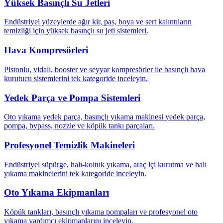
Yüksek Basınçlı Su Jetleri
Endüstriyel yüzeylerde ağır kir, pas, boya ve sert kalıntıların
temizliği için yüksek basınçlı su jeti sistemleri.
Hava Kompresörleri
Pistonlu, vidalı, booster ve seyyar kompresörler ile basınçlı hava
kurutucu sistemlerini tek kategoride inceleyin.
Yedek Parça ve Pompa Sistemleri
Oto yıkama yedek parça, basınçlı yıkama makinesi yedek parça,
pompa, bypass, nozzle ve köpük tankı parçaları.
Profesyonel Temizlik Makineleri
Endüstriyel süpürge, halı-koltuk yıkama, araç içi kurutma ve halı
yıkama makinelerini tek kategoride inceleyin.
Oto Yıkama Ekipmanları
Köpük tankları, basınçlı yıkama pompaları ve profesyonel oto
yıkama yardımcı ekipmanlarını inceleyin.