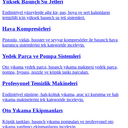
Yüksek Basınçlı Su Jetleri
Endüstriyel yüzeylerde ağır kir, pas, boya ve sert kalıntıların
temizliği için yüksek basınçlı su jeti sistemleri.
Hava Kompresörleri
Pistonlu, vidalı, booster ve seyyar kompresörler ile basınçlı hava
kurutucu sistemlerini tek kategoride inceleyin.
Yedek Parça ve Pompa Sistemleri
Oto yıkama yedek parça, basınçlı yıkama makinesi yedek parça,
pompa, bypass, nozzle ve köpük tankı parçaları.
Profesyonel Temizlik Makineleri
Endüstriyel süpürge, halı-koltuk yıkama, araç içi kurutma ve halı
yıkama makinelerini tek kategoride inceleyin.
Oto Yıkama Ekipmanları
Köpük tankları, basınçlı yıkama pompaları ve profesyonel oto
yıkama yardımcı ekipmanlarını inceleyin.