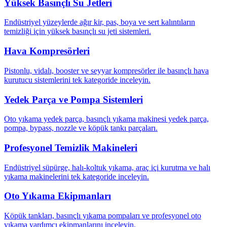
Yüksek Basınçlı Su Jetleri
Endüstriyel yüzeylerde ağır kir, pas, boya ve sert kalıntıların
temizliği için yüksek basınçlı su jeti sistemleri.
Hava Kompresörleri
Pistonlu, vidalı, booster ve seyyar kompresörler ile basınçlı hava
kurutucu sistemlerini tek kategoride inceleyin.
Yedek Parça ve Pompa Sistemleri
Oto yıkama yedek parça, basınçlı yıkama makinesi yedek parça,
pompa, bypass, nozzle ve köpük tankı parçaları.
Profesyonel Temizlik Makineleri
Endüstriyel süpürge, halı-koltuk yıkama, araç içi kurutma ve halı
yıkama makinelerini tek kategoride inceleyin.
Oto Yıkama Ekipmanları
Köpük tankları, basınçlı yıkama pompaları ve profesyonel oto
yıkama yardımcı ekipmanlarını inceleyin.