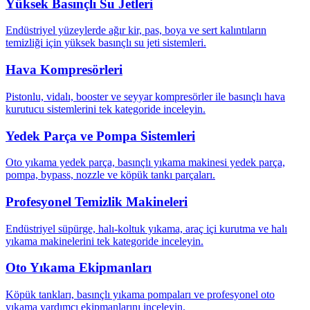
Yüksek Basınçlı Su Jetleri
Endüstriyel yüzeylerde ağır kir, pas, boya ve sert kalıntıların
temizliği için yüksek basınçlı su jeti sistemleri.
Hava Kompresörleri
Pistonlu, vidalı, booster ve seyyar kompresörler ile basınçlı hava
kurutucu sistemlerini tek kategoride inceleyin.
Yedek Parça ve Pompa Sistemleri
Oto yıkama yedek parça, basınçlı yıkama makinesi yedek parça,
pompa, bypass, nozzle ve köpük tankı parçaları.
Profesyonel Temizlik Makineleri
Endüstriyel süpürge, halı-koltuk yıkama, araç içi kurutma ve halı
yıkama makinelerini tek kategoride inceleyin.
Oto Yıkama Ekipmanları
Köpük tankları, basınçlı yıkama pompaları ve profesyonel oto
yıkama yardımcı ekipmanlarını inceleyin.