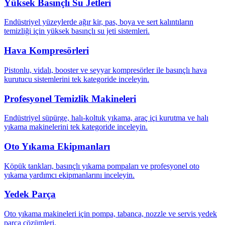
Yüksek Basınçlı Su Jetleri
Endüstriyel yüzeylerde ağır kir, pas, boya ve sert kalıntıların
temizliği için yüksek basınçlı su jeti sistemleri.
Hava Kompresörleri
Pistonlu, vidalı, booster ve seyyar kompresörler ile basınçlı hava
kurutucu sistemlerini tek kategoride inceleyin.
Profesyonel Temizlik Makineleri
Endüstriyel süpürge, halı-koltuk yıkama, araç içi kurutma ve halı
yıkama makinelerini tek kategoride inceleyin.
Oto Yıkama Ekipmanları
Köpük tankları, basınçlı yıkama pompaları ve profesyonel oto
yıkama yardımcı ekipmanlarını inceleyin.
Yedek Parça
Oto yıkama makineleri için pompa, tabanca, nozzle ve servis yedek
parça çözümleri.