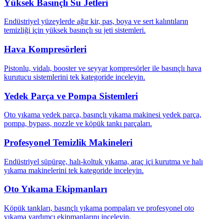
Yüksek Basınçlı Su Jetleri
Endüstriyel yüzeylerde ağır kir, pas, boya ve sert kalıntıların
temizliği için yüksek basınçlı su jeti sistemleri.
Hava Kompresörleri
Pistonlu, vidalı, booster ve seyyar kompresörler ile basınçlı hava
kurutucu sistemlerini tek kategoride inceleyin.
Yedek Parça ve Pompa Sistemleri
Oto yıkama yedek parça, basınçlı yıkama makinesi yedek parça,
pompa, bypass, nozzle ve köpük tankı parçaları.
Profesyonel Temizlik Makineleri
Endüstriyel süpürge, halı-koltuk yıkama, araç içi kurutma ve halı
yıkama makinelerini tek kategoride inceleyin.
Oto Yıkama Ekipmanları
Köpük tankları, basınçlı yıkama pompaları ve profesyonel oto
yıkama yardımcı ekipmanlarını inceleyin.