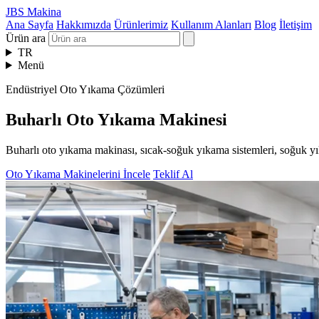
JBS Makina
Ana Sayfa
Hakkımızda
Ürünlerimiz
Kullanım Alanları
Blog
İletişim
Ürün ara
TR
Menü
Endüstriyel Oto Yıkama Çözümleri
Buharlı Oto Yıkama Makinesi
Buharlı oto yıkama makinası, sıcak-soğuk yıkama sistemleri, soğuk yı
Oto Yıkama Makinelerini İncele
Teklif Al