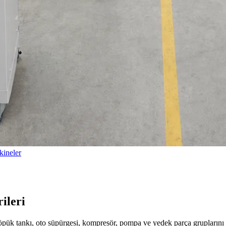
ineler
ileri
köpük tankı, oto süpürgesi, kompresör, pompa ve yedek parça gruplarını 