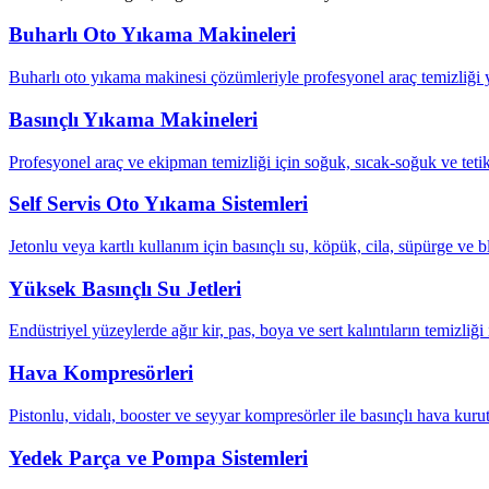
Buharlı Oto Yıkama Makineleri
Buharlı oto yıkama makinesi çözümleriyle profesyonel araç temizliği ya
Basınçlı Yıkama Makineleri
Profesyonel araç ve ekipman temizliği için soğuk, sıcak-soğuk ve tetik
Self Servis Oto Yıkama Sistemleri
Jetonlu veya kartlı kullanım için basınçlı su, köpük, cila, süpürge ve b
Yüksek Basınçlı Su Jetleri
Endüstriyel yüzeylerde ağır kir, pas, boya ve sert kalıntıların temizliği 
Hava Kompresörleri
Pistonlu, vidalı, booster ve seyyar kompresörler ile basınçlı hava kuru
Yedek Parça ve Pompa Sistemleri