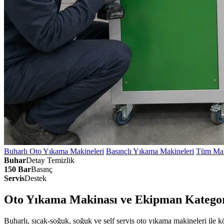
Buharlı Oto Yıkama Makineleri
Basınçlı Yıkama Makineleri
Tüm Mak
Buhar
Detay Temizlik
150 Bar
Basınç
Servis
Destek
Oto Yıkama Makinası ve Ekipman Kategor
Buharlı, sıcak-soğuk, soğuk ve self servis oto yıkama makineleri ile 