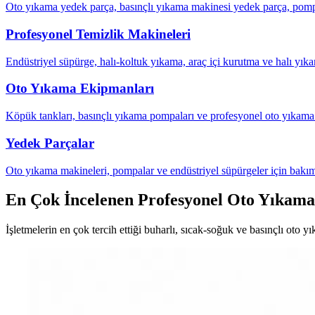
Oto yıkama yedek parça, basınçlı yıkama makinesi yedek parça, pompa
Profesyonel Temizlik Makineleri
Endüstriyel süpürge, halı-koltuk yıkama, araç içi kurutma ve halı yıka
Oto Yıkama Ekipmanları
Köpük tankları, basınçlı yıkama pompaları ve profesyonel oto yıkama 
Yedek Parçalar
Oto yıkama makineleri, pompalar ve endüstriyel süpürgeler için bakım
En Çok İncelenen Profesyonel Oto Yıkama
İşletmelerin en çok tercih ettiği buharlı, sıcak-soğuk ve basınçlı oto y