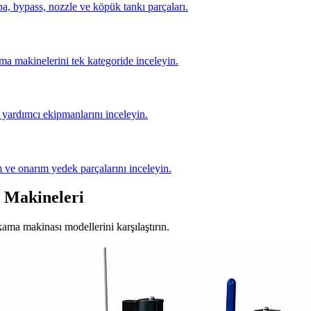
, bypass, nozzle ve köpük tankı parçaları.
ma makinelerini tek kategoride inceleyin.
yardımcı ekipmanlarını inceleyin.
 ve onarım yedek parçalarını inceleyin.
 Makineleri
ıkama makinası modellerini karşılaştırın.