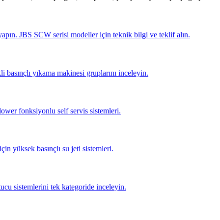
pın. JBS SCW serisi modeller için teknik bilgi ve teklif alın.
li basınçlı yıkama makinesi gruplarını inceleyin.
lower fonksiyonlu self servis sistemleri.
için yüksek basınçlı su jeti sistemleri.
tucu sistemlerini tek kategoride inceleyin.