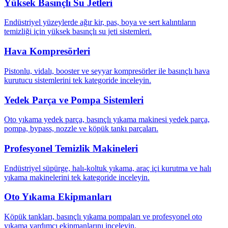
Yüksek Basınçlı Su Jetleri
Endüstriyel yüzeylerde ağır kir, pas, boya ve sert kalıntıların
temizliği için yüksek basınçlı su jeti sistemleri.
Hava Kompresörleri
Pistonlu, vidalı, booster ve seyyar kompresörler ile basınçlı hava
kurutucu sistemlerini tek kategoride inceleyin.
Yedek Parça ve Pompa Sistemleri
Oto yıkama yedek parça, basınçlı yıkama makinesi yedek parça,
pompa, bypass, nozzle ve köpük tankı parçaları.
Profesyonel Temizlik Makineleri
Endüstriyel süpürge, halı-koltuk yıkama, araç içi kurutma ve halı
yıkama makinelerini tek kategoride inceleyin.
Oto Yıkama Ekipmanları
Köpük tankları, basınçlı yıkama pompaları ve profesyonel oto
yıkama yardımcı ekipmanlarını inceleyin.