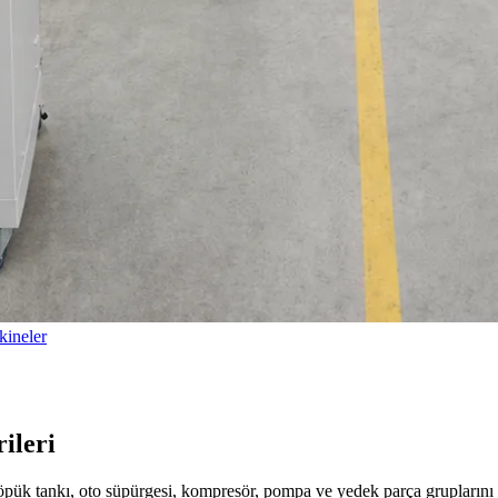
ineler
ileri
köpük tankı, oto süpürgesi, kompresör, pompa ve yedek parça gruplarını 