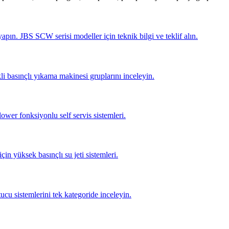
pın. JBS SCW serisi modeller için teknik bilgi ve teklif alın.
li basınçlı yıkama makinesi gruplarını inceleyin.
lower fonksiyonlu self servis sistemleri.
için yüksek basınçlı su jeti sistemleri.
tucu sistemlerini tek kategoride inceleyin.