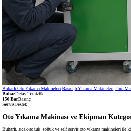
Buharlı Oto Yıkama Makineleri
Basınçlı Yıkama Makineleri
Tüm Mak
Buhar
Detay Temizlik
150 Bar
Basınç
Servis
Destek
Oto Yıkama Makinası ve Ekipman Kategor
Buharlı, sıcak-soğuk, soğuk ve self servis oto yıkama makineleri ile 