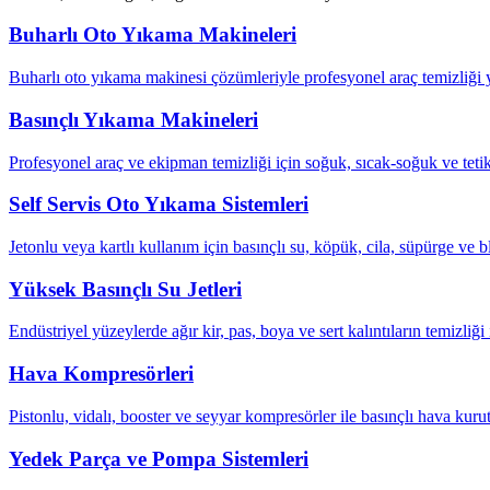
Buharlı Oto Yıkama Makineleri
Buharlı oto yıkama makinesi çözümleriyle profesyonel araç temizliği ya
Basınçlı Yıkama Makineleri
Profesyonel araç ve ekipman temizliği için soğuk, sıcak-soğuk ve tetik
Self Servis Oto Yıkama Sistemleri
Jetonlu veya kartlı kullanım için basınçlı su, köpük, cila, süpürge ve b
Yüksek Basınçlı Su Jetleri
Endüstriyel yüzeylerde ağır kir, pas, boya ve sert kalıntıların temizliği 
Hava Kompresörleri
Pistonlu, vidalı, booster ve seyyar kompresörler ile basınçlı hava kuru
Yedek Parça ve Pompa Sistemleri