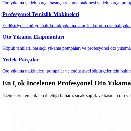
Oto yıkama yedek parça, basınçlı yıkama makinesi yedek parça, pompa
Profesyonel Temizlik Makineleri
Endüstriyel süpürge, halı-koltuk yıkama, araç içi kurutma ve halı yıka
Oto Yıkama Ekipmanları
Köpük tankları, basınçlı yıkama pompaları ve profesyonel oto yıkama 
Yedek Parçalar
Oto yıkama makineleri, pompalar ve endüstriyel süpürgeler için bakım
En Çok İncelenen Profesyonel Oto Yıkama
İşletmelerin en çok tercih ettiği buharlı, sıcak-soğuk ve basınçlı oto y