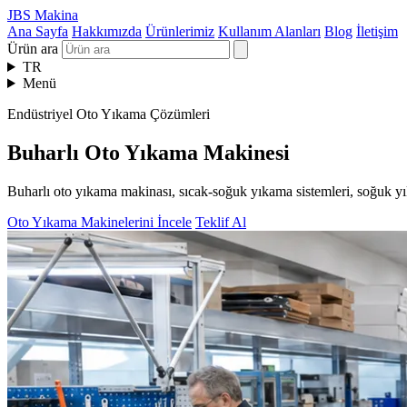
JBS Makina
Ana Sayfa
Hakkımızda
Ürünlerimiz
Kullanım Alanları
Blog
İletişim
Ürün ara
TR
Menü
Endüstriyel Oto Yıkama Çözümleri
Buharlı Oto Yıkama Makinesi
Buharlı oto yıkama makinası, sıcak-soğuk yıkama sistemleri, soğuk yı
Oto Yıkama Makinelerini İncele
Teklif Al