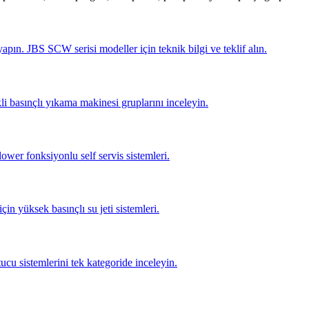
pın. JBS SCW serisi modeller için teknik bilgi ve teklif alın.
li basınçlı yıkama makinesi gruplarını inceleyin.
lower fonksiyonlu self servis sistemleri.
için yüksek basınçlı su jeti sistemleri.
tucu sistemlerini tek kategoride inceleyin.