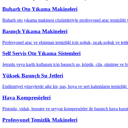
Buharlı Oto Yıkama Makineleri
Buharlı oto yıkama makinesi çözümleriyle profesyonel araç temizliği ya
Basınçlı Yıkama Makineleri
Profesyonel araç ve ekipman temizliği için soğuk, sıcak-soğuk ve tetik
Self Servis Oto Yıkama Sistemleri
Jetonlu veya kartlı kullanım için basınçlı su, köpük, cila, süpürge ve b
Yüksek Basınçlı Su Jetleri
Endüstriyel yüzeylerde ağır kir, pas, boya ve sert kalıntıların temizliği 
Hava Kompresörleri
Pistonlu, vidalı, booster ve seyyar kompresörler ile basınçlı hava kuru
Profesyonel Temizlik Makineleri