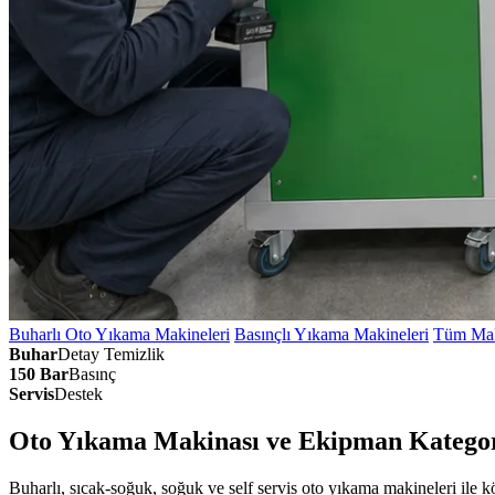
Buharlı Oto Yıkama Makineleri
Basınçlı Yıkama Makineleri
Tüm Mak
Buhar
Detay Temizlik
150 Bar
Basınç
Servis
Destek
Oto Yıkama Makinası ve Ekipman Kategor
Buharlı, sıcak-soğuk, soğuk ve self servis oto yıkama makineleri ile 