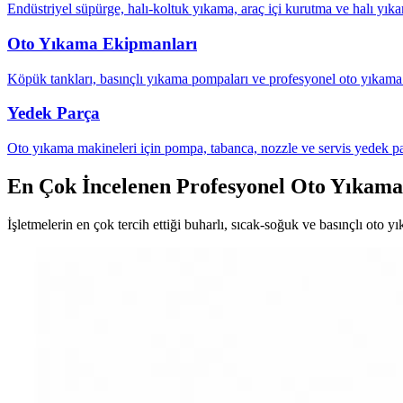
Endüstriyel süpürge, halı-koltuk yıkama, araç içi kurutma ve halı yıka
Oto Yıkama Ekipmanları
Köpük tankları, basınçlı yıkama pompaları ve profesyonel oto yıkama 
Yedek Parça
Oto yıkama makineleri için pompa, tabanca, nozzle ve servis yedek p
En Çok İncelenen Profesyonel Oto Yıkama
İşletmelerin en çok tercih ettiği buharlı, sıcak-soğuk ve basınçlı oto y