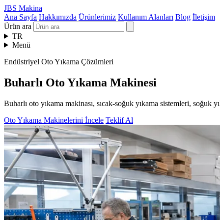
JBS Makina
Ana Sayfa
Hakkımızda
Ürünlerimiz
Kullanım Alanları
Blog
İletişim
Ürün ara
TR
Menü
Endüstriyel Oto Yıkama Çözümleri
Buharlı Oto Yıkama Makinesi
Buharlı oto yıkama makinası, sıcak-soğuk yıkama sistemleri, soğuk yı
Oto Yıkama Makinelerini İncele
Teklif Al