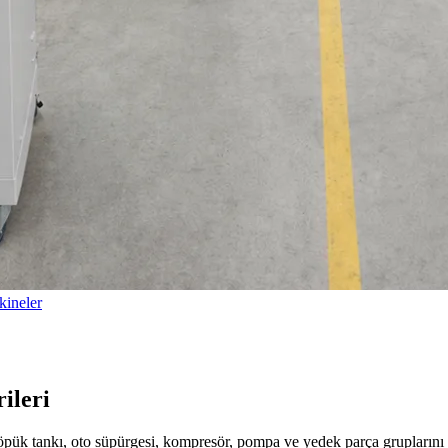
ineler
ileri
köpük tankı, oto süpürgesi, kompresör, pompa ve yedek parça gruplarını 