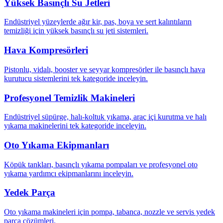
Yüksek Basınçlı Su Jetleri
Endüstriyel yüzeylerde ağır kir, pas, boya ve sert kalıntıların
temizliği için yüksek basınçlı su jeti sistemleri.
Hava Kompresörleri
Pistonlu, vidalı, booster ve seyyar kompresörler ile basınçlı hava
kurutucu sistemlerini tek kategoride inceleyin.
Profesyonel Temizlik Makineleri
Endüstriyel süpürge, halı-koltuk yıkama, araç içi kurutma ve halı
yıkama makinelerini tek kategoride inceleyin.
Oto Yıkama Ekipmanları
Köpük tankları, basınçlı yıkama pompaları ve profesyonel oto
yıkama yardımcı ekipmanlarını inceleyin.
Yedek Parça
Oto yıkama makineleri için pompa, tabanca, nozzle ve servis yedek
parça çözümleri.