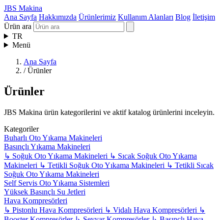
JBS Makina
Ana Sayfa
Hakkımızda
Ürünlerimiz
Kullanım Alanları
Blog
İletişim
Ürün ara
TR
Menü
Ana Sayfa
/
Ürünler
Ürünler
JBS Makina ürün kategorilerini ve aktif katalog ürünlerini inceleyin.
Kategoriler
Buharlı Oto Yıkama Makineleri
Basınçlı Yıkama Makineleri
↳
Soğuk Oto Yıkama Makineleri
↳
Sıcak Soğuk Oto Yıkama
Makineleri
↳
Tetikli Soğuk Oto Yıkama Makineleri
↳
Tetikli Sıcak
Soğuk Oto Yıkama Makineleri
Self Servis Oto Yıkama Sistemleri
Yüksek Basınçlı Su Jetleri
Hava Kompresörleri
↳
Pistonlu Hava Kompresörleri
↳
Vidalı Hava Kompresörleri
↳
Booster Kompresörler
↳
Seyyar Kompresörler
↳
Basınçlı Hava