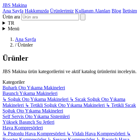
JBS Makina
Ana Sayfa
Hakkımızda
Ürünlerimiz
Kullanım Alanları
Blog
İletişim
Ürün ara
TR
Menü
Ana Sayfa
/
Ürünler
Ürünler
JBS Makina ürün kategorilerini ve aktif katalog ürünlerini inceleyin.
Kategoriler
Buharlı Oto Yıkama Makineleri
Basınçlı Yıkama Makineleri
↳
Soğuk Oto Yıkama Makineleri
↳
Sıcak Soğuk Oto Yıkama
Makineleri
↳
Tetikli Soğuk Oto Yıkama Makineleri
↳
Tetikli Sıcak
Soğuk Oto Yıkama Makineleri
Self Servis Oto Yıkama Sistemleri
Yüksek Basınçlı Su Jetleri
Hava Kompresörleri
↳
Pistonlu Hava Kompresörleri
↳
Vidalı Hava Kompresörleri
↳
Booster Kompresörler
↳
Seyyar Kompresörler
↳
Basınçlı Hava