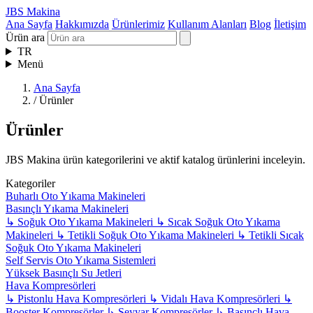
JBS Makina
Ana Sayfa
Hakkımızda
Ürünlerimiz
Kullanım Alanları
Blog
İletişim
Ürün ara
TR
Menü
Ana Sayfa
/
Ürünler
Ürünler
JBS Makina ürün kategorilerini ve aktif katalog ürünlerini inceleyin.
Kategoriler
Buharlı Oto Yıkama Makineleri
Basınçlı Yıkama Makineleri
↳
Soğuk Oto Yıkama Makineleri
↳
Sıcak Soğuk Oto Yıkama
Makineleri
↳
Tetikli Soğuk Oto Yıkama Makineleri
↳
Tetikli Sıcak
Soğuk Oto Yıkama Makineleri
Self Servis Oto Yıkama Sistemleri
Yüksek Basınçlı Su Jetleri
Hava Kompresörleri
↳
Pistonlu Hava Kompresörleri
↳
Vidalı Hava Kompresörleri
↳
Booster Kompresörler
↳
Seyyar Kompresörler
↳
Basınçlı Hava