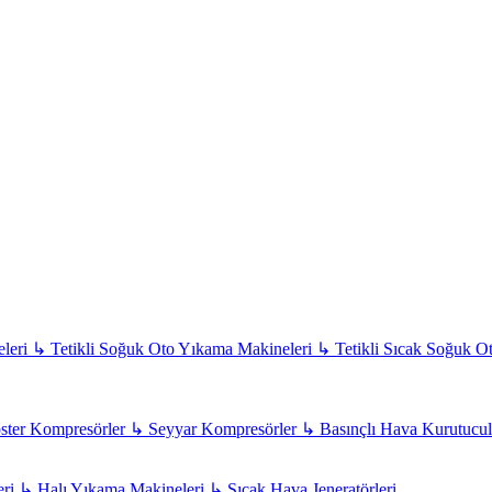
leri
↳
Tetikli Soğuk Oto Yıkama Makineleri
↳
Tetikli Sıcak Soğuk O
ter Kompresörler
↳
Seyyar Kompresörler
↳
Basınçlı Hava Kurutucul
eri
↳
Halı Yıkama Makineleri
↳
Sıcak Hava Jeneratörleri