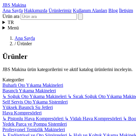
JBS Makina
Ana Sayfa
Hakkımızda
Ürünlerimiz
Kullanım Alanları
Blog
İletişim
Ürün ara
TR
Menü
Ana Sayfa
/
Ürünler
Ürünler
JBS Makina ürün kategorilerini ve aktif katalog ürünlerini inceleyin.
Kategoriler
Buharlı Oto Yıkama Makineleri
Basınçlı Yıkama Makineleri
↳
Soğuk Oto Yıkama Makineleri
↳
Sıcak Soğuk Oto Yıkama Makine
Self Servis Oto Yıkama Sistemleri
Yüksek Basınçlı Su Jetleri
Hava Kompresörleri
↳
Pistonlu Hava Kompresörleri
↳
Vidalı Hava Kompresörleri
↳
Boos
Yedek Parça ve Pompa Sistemleri
Profesyonel Temizlik Makineleri
↳
Endüstriyel ve Oto Süpürgeleri
↳
Halı ve Koltuk Yıkama Makinel