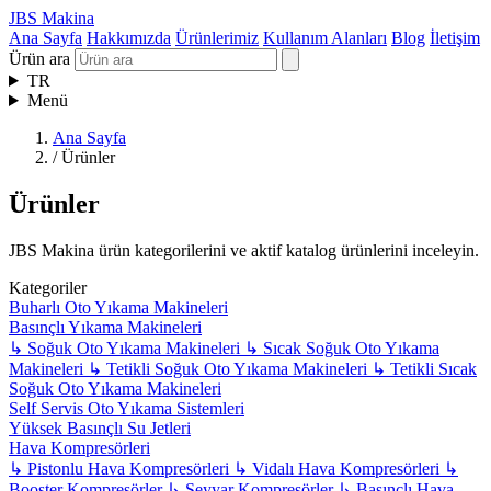
JBS Makina
Ana Sayfa
Hakkımızda
Ürünlerimiz
Kullanım Alanları
Blog
İletişim
Ürün ara
TR
Menü
Ana Sayfa
/
Ürünler
Ürünler
JBS Makina ürün kategorilerini ve aktif katalog ürünlerini inceleyin.
Kategoriler
Buharlı Oto Yıkama Makineleri
Basınçlı Yıkama Makineleri
↳
Soğuk Oto Yıkama Makineleri
↳
Sıcak Soğuk Oto Yıkama
Makineleri
↳
Tetikli Soğuk Oto Yıkama Makineleri
↳
Tetikli Sıcak
Soğuk Oto Yıkama Makineleri
Self Servis Oto Yıkama Sistemleri
Yüksek Basınçlı Su Jetleri
Hava Kompresörleri
↳
Pistonlu Hava Kompresörleri
↳
Vidalı Hava Kompresörleri
↳
Booster Kompresörler
↳
Seyyar Kompresörler
↳
Basınçlı Hava