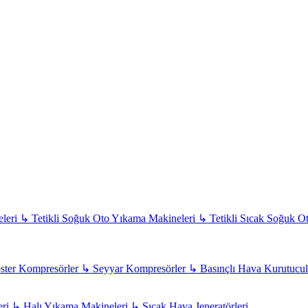
leri
↳
Tetikli Soğuk Oto Yıkama Makineleri
↳
Tetikli Sıcak Soğuk O
ter Kompresörler
↳
Seyyar Kompresörler
↳
Basınçlı Hava Kurutucul
eri
↳
Halı Yıkama Makineleri
↳
Sıcak Hava Jeneratörleri