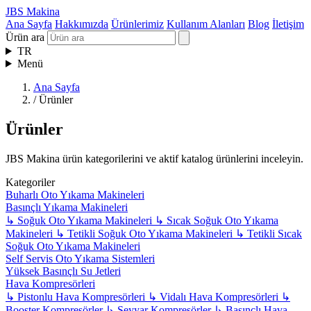
JBS Makina
Ana Sayfa
Hakkımızda
Ürünlerimiz
Kullanım Alanları
Blog
İletişim
Ürün ara
TR
Menü
Ana Sayfa
/
Ürünler
Ürünler
JBS Makina ürün kategorilerini ve aktif katalog ürünlerini inceleyin.
Kategoriler
Buharlı Oto Yıkama Makineleri
Basınçlı Yıkama Makineleri
↳
Soğuk Oto Yıkama Makineleri
↳
Sıcak Soğuk Oto Yıkama
Makineleri
↳
Tetikli Soğuk Oto Yıkama Makineleri
↳
Tetikli Sıcak
Soğuk Oto Yıkama Makineleri
Self Servis Oto Yıkama Sistemleri
Yüksek Basınçlı Su Jetleri
Hava Kompresörleri
↳
Pistonlu Hava Kompresörleri
↳
Vidalı Hava Kompresörleri
↳
Booster Kompresörler
↳
Seyyar Kompresörler
↳
Basınçlı Hava