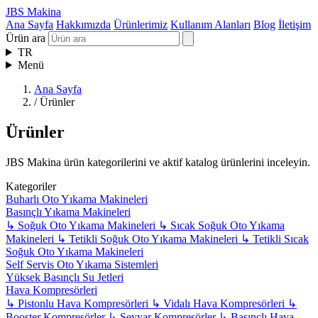
JBS Makina
Ana Sayfa
Hakkımızda
Ürünlerimiz
Kullanım Alanları
Blog
İletişim
Ürün ara
TR
Menü
Ana Sayfa
/
Ürünler
Ürünler
JBS Makina ürün kategorilerini ve aktif katalog ürünlerini inceleyin.
Kategoriler
Buharlı Oto Yıkama Makineleri
Basınçlı Yıkama Makineleri
↳
Soğuk Oto Yıkama Makineleri
↳
Sıcak Soğuk Oto Yıkama
Makineleri
↳
Tetikli Soğuk Oto Yıkama Makineleri
↳
Tetikli Sıcak
Soğuk Oto Yıkama Makineleri
Self Servis Oto Yıkama Sistemleri
Yüksek Basınçlı Su Jetleri
Hava Kompresörleri
↳
Pistonlu Hava Kompresörleri
↳
Vidalı Hava Kompresörleri
↳
Booster Kompresörler
↳
Seyyar Kompresörler
↳
Basınçlı Hava