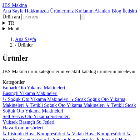
JBS Makina
Ana Sayfa
Hakkımızda
Ürünlerimiz
Kullanım Alanları
Blog
İletişim
Ürün ara
TR
Menü
Ana Sayfa
/
Ürünler
Ürünler
JBS Makina ürün kategorilerini ve aktif katalog ürünlerini inceleyin.
Kategoriler
Buharlı Oto Yıkama Makineleri
Basınçlı Yıkama Makineleri
↳
Soğuk Oto Yıkama Makineleri
↳
Sıcak Soğuk Oto Yıkama
Makineleri
↳
Tetikli Soğuk Oto Yıkama Makineleri
↳
Tetikli Sıcak
Soğuk Oto Yıkama Makineleri
Self Servis Oto Yıkama Sistemleri
Yüksek Basınçlı Su Jetleri
Hava Kompresörleri
↳
Pistonlu Hava Kompresörleri
↳
Vidalı Hava Kompresörleri
↳
Booster Kompresörler
↳
Seyyar Kompresörler
↳
Basınçlı Hava