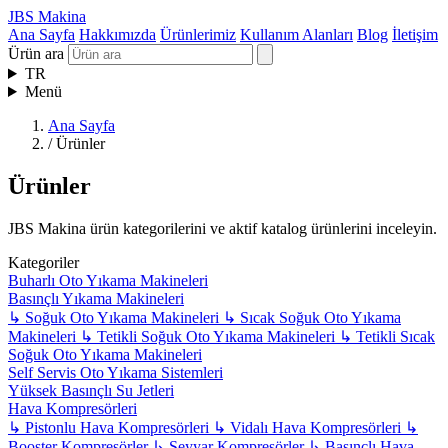
JBS Makina
Ana Sayfa
Hakkımızda
Ürünlerimiz
Kullanım Alanları
Blog
İletişim
Ürün ara
TR
Menü
Ana Sayfa
/
Ürünler
Ürünler
JBS Makina ürün kategorilerini ve aktif katalog ürünlerini inceleyin.
Kategoriler
Buharlı Oto Yıkama Makineleri
Basınçlı Yıkama Makineleri
↳
Soğuk Oto Yıkama Makineleri
↳
Sıcak Soğuk Oto Yıkama
Makineleri
↳
Tetikli Soğuk Oto Yıkama Makineleri
↳
Tetikli Sıcak
Soğuk Oto Yıkama Makineleri
Self Servis Oto Yıkama Sistemleri
Yüksek Basınçlı Su Jetleri
Hava Kompresörleri
↳
Pistonlu Hava Kompresörleri
↳
Vidalı Hava Kompresörleri
↳
Booster Kompresörler
↳
Seyyar Kompresörler
↳
Basınçlı Hava