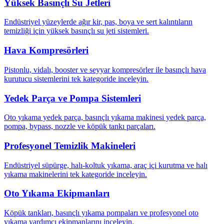
Yüksek Basınçlı Su Jetleri
Endüstriyel yüzeylerde ağır kir, pas, boya ve sert kalıntıların
temizliği için yüksek basınçlı su jeti sistemleri.
Hava Kompresörleri
Pistonlu, vidalı, booster ve seyyar kompresörler ile basınçlı hava
kurutucu sistemlerini tek kategoride inceleyin.
Yedek Parça ve Pompa Sistemleri
Oto yıkama yedek parça, basınçlı yıkama makinesi yedek parça,
pompa, bypass, nozzle ve köpük tankı parçaları.
Profesyonel Temizlik Makineleri
Endüstriyel süpürge, halı-koltuk yıkama, araç içi kurutma ve halı
yıkama makinelerini tek kategoride inceleyin.
Oto Yıkama Ekipmanları
Köpük tankları, basınçlı yıkama pompaları ve profesyonel oto
yıkama yardımcı ekipmanlarını inceleyin.