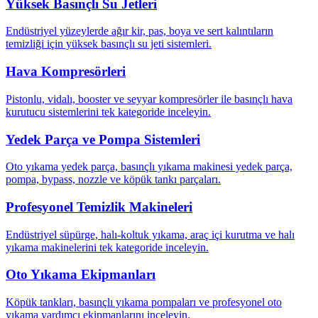
Yüksek Basınçlı Su Jetleri
Endüstriyel yüzeylerde ağır kir, pas, boya ve sert kalıntıların
temizliği için yüksek basınçlı su jeti sistemleri.
Hava Kompresörleri
Pistonlu, vidalı, booster ve seyyar kompresörler ile basınçlı hava
kurutucu sistemlerini tek kategoride inceleyin.
Yedek Parça ve Pompa Sistemleri
Oto yıkama yedek parça, basınçlı yıkama makinesi yedek parça,
pompa, bypass, nozzle ve köpük tankı parçaları.
Profesyonel Temizlik Makineleri
Endüstriyel süpürge, halı-koltuk yıkama, araç içi kurutma ve halı
yıkama makinelerini tek kategoride inceleyin.
Oto Yıkama Ekipmanları
Köpük tankları, basınçlı yıkama pompaları ve profesyonel oto
yıkama yardımcı ekipmanlarını inceleyin.