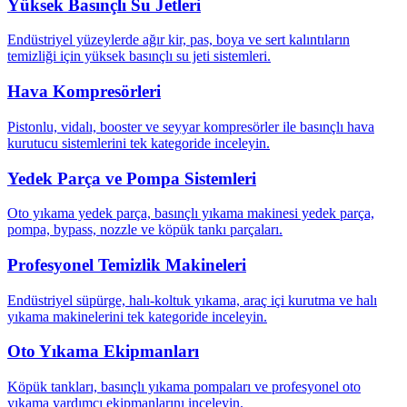
Yüksek Basınçlı Su Jetleri
Endüstriyel yüzeylerde ağır kir, pas, boya ve sert kalıntıların
temizliği için yüksek basınçlı su jeti sistemleri.
Hava Kompresörleri
Pistonlu, vidalı, booster ve seyyar kompresörler ile basınçlı hava
kurutucu sistemlerini tek kategoride inceleyin.
Yedek Parça ve Pompa Sistemleri
Oto yıkama yedek parça, basınçlı yıkama makinesi yedek parça,
pompa, bypass, nozzle ve köpük tankı parçaları.
Profesyonel Temizlik Makineleri
Endüstriyel süpürge, halı-koltuk yıkama, araç içi kurutma ve halı
yıkama makinelerini tek kategoride inceleyin.
Oto Yıkama Ekipmanları
Köpük tankları, basınçlı yıkama pompaları ve profesyonel oto
yıkama yardımcı ekipmanlarını inceleyin.