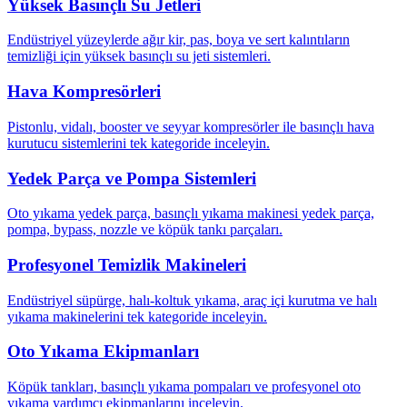
Yüksek Basınçlı Su Jetleri
Endüstriyel yüzeylerde ağır kir, pas, boya ve sert kalıntıların
temizliği için yüksek basınçlı su jeti sistemleri.
Hava Kompresörleri
Pistonlu, vidalı, booster ve seyyar kompresörler ile basınçlı hava
kurutucu sistemlerini tek kategoride inceleyin.
Yedek Parça ve Pompa Sistemleri
Oto yıkama yedek parça, basınçlı yıkama makinesi yedek parça,
pompa, bypass, nozzle ve köpük tankı parçaları.
Profesyonel Temizlik Makineleri
Endüstriyel süpürge, halı-koltuk yıkama, araç içi kurutma ve halı
yıkama makinelerini tek kategoride inceleyin.
Oto Yıkama Ekipmanları
Köpük tankları, basınçlı yıkama pompaları ve profesyonel oto
yıkama yardımcı ekipmanlarını inceleyin.