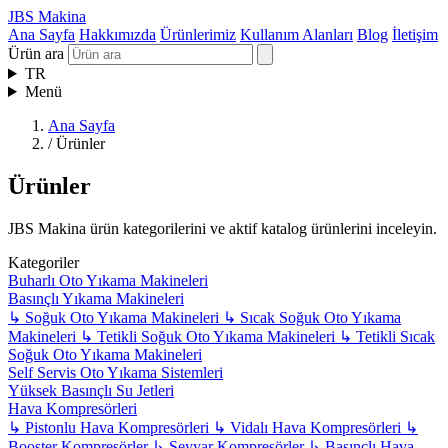
JBS Makina
Ana Sayfa
Hakkımızda
Ürünlerimiz
Kullanım Alanları
Blog
İletişim
Ürün ara
TR
Menü
Ana Sayfa
/
Ürünler
Ürünler
JBS Makina ürün kategorilerini ve aktif katalog ürünlerini inceleyin.
Kategoriler
Buharlı Oto Yıkama Makineleri
Basınçlı Yıkama Makineleri
↳
Soğuk Oto Yıkama Makineleri
↳
Sıcak Soğuk Oto Yıkama
Makineleri
↳
Tetikli Soğuk Oto Yıkama Makineleri
↳
Tetikli Sıcak
Soğuk Oto Yıkama Makineleri
Self Servis Oto Yıkama Sistemleri
Yüksek Basınçlı Su Jetleri
Hava Kompresörleri
↳
Pistonlu Hava Kompresörleri
↳
Vidalı Hava Kompresörleri
↳
Booster Kompresörler
↳
Seyyar Kompresörler
↳
Basınçlı Hava