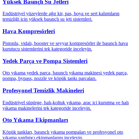
Yüksek Basınçlı Su Jetleri
Endüstriyel yüzeylerde ağır kir, pas, boya ve sert kalıntıların
temizliği için yüksek basınçlı su jeti sistemleri.
Hava Kompresörleri
Pistonlu, vidalı, booster ve seyyar kompresörler ile basınçlı hava
kurutucu sistemlerini tek kategoride inceleyin.
Yedek Parça ve Pompa Sistemleri
Oto yıkama yedek parça, basınçlı yıkama makinesi yedek parça,
pompa, bypass, nozzle ve köpük tankı parçaları.
Profesyonel Temizlik Makineleri
Endüstriyel süpürge, halı-koltuk yıkama, araç içi kurutma ve halı
yıkama makinelerini tek kategoride inceleyin.
Oto Yıkama Ekipmanları
Köpük tankları, basınçlı yıkama pompaları ve profesyonel oto
yıkama yardımcı ekipmanlarını inceleyin.