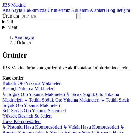
JBS Makina
Ana Sayfa
Hakkımızda
Ürünlerimiz
Kullanım Alanları
Blog
İletişim
Ürün ara
TR
Menü
Ana Sayfa
/
Ürünler
Ürünler
JBS Makina ürün kategorilerini ve aktif katalog ürünlerini inceleyin.
Kategoriler
Buharlı Oto Yıkama Makineleri
Basınçlı Yıkama Makineleri
↳
Soğuk Oto Yıkama Makineleri
↳
Sıcak Soğuk Oto Yıkama
Makineleri
↳
Tetikli Soğuk Oto Yıkama Makineleri
↳
Tetikli Sıcak
Soğuk Oto Yıkama Makineleri
Self Servis Oto Yıkama Sistemleri
Yüksek Basınçlı Su Jetleri
Hava Kompresörleri
↳
Pistonlu Hava Kompresörleri
↳
Vidalı Hava Kompresörleri
↳
Booster Kompresörler
↳
Seyyar Kompresörler
↳
Basınçlı Hava