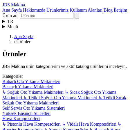
JBS Makina
Ana Sayfa
Hakkımızda
Ürünlerimiz
Kullanım Alanları
Blog
İletişim
Ürün ara
TR
Menü
Ana Sayfa
/
Ürünler
Ürünler
JBS Makina ürün kategorilerini ve aktif katalog ürünlerini inceleyin.
Kategoriler
Buharlı Oto Yıkama Makineleri
Basınçlı Yıkama Makineleri
↳
Soğuk Oto Yıkama Makineleri
↳
Sıcak Soğuk Oto Yıkama
Makineleri
↳
Tetikli Soğuk Oto Yıkama Makineleri
↳
Tetikli Sıcak
Soğuk Oto Yıkama Makineleri
Self Servis Oto Yıkama Sistemleri
Yüksek Basınçlı Su Jetleri
Hava Kompresörleri
↳
Pistonlu Hava Kompresörleri
↳
Vidalı Hava Kompresörleri
↳
Booster Kompresörler
↳
Seyyar Kompresörler
↳
Basınçlı Hava