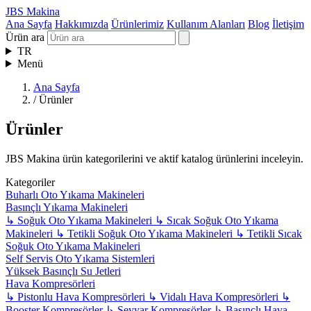
JBS Makina
Ana Sayfa
Hakkımızda
Ürünlerimiz
Kullanım Alanları
Blog
İletişim
Ürün ara
TR
Menü
Ana Sayfa
/
Ürünler
Ürünler
JBS Makina ürün kategorilerini ve aktif katalog ürünlerini inceleyin.
Kategoriler
Buharlı Oto Yıkama Makineleri
Basınçlı Yıkama Makineleri
↳
Soğuk Oto Yıkama Makineleri
↳
Sıcak Soğuk Oto Yıkama
Makineleri
↳
Tetikli Soğuk Oto Yıkama Makineleri
↳
Tetikli Sıcak
Soğuk Oto Yıkama Makineleri
Self Servis Oto Yıkama Sistemleri
Yüksek Basınçlı Su Jetleri
Hava Kompresörleri
↳
Pistonlu Hava Kompresörleri
↳
Vidalı Hava Kompresörleri
↳
Booster Kompresörler
↳
Seyyar Kompresörler
↳
Basınçlı Hava