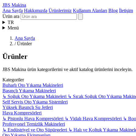
JBS Makina
Ana Sayfa
Hakkımızda
Ürünlerimiz
Kullanım Alanları
Blog
İletişim
Ürün ara
TR
Menü
Ana Sayfa
/
Ürünler
Ürünler
JBS Makina ürün kategorilerini ve aktif katalog ürünlerini inceleyin.
Kategoriler
Buharlı Oto Yıkama Makineleri
Basınçlı Yıkama Makineleri
↳
Soğuk Oto Yıkama Makineleri
↳
Sıcak Soğuk Oto Yıkama Makine
Self Servis Oto Yıkama Sistemleri
Yüksek Basınçlı Su Jetleri
Hava Kompresörleri
↳
Pistonlu Hava Kompresörleri
↳
Vidalı Hava Kompresörleri
↳
Boos
Profesyonel Temizlik Makineleri
↳
Endüstriyel ve Oto Süpürgeleri
↳
Halı ve Koltuk Yıkama Makinel
Oto Yıkama Ekipmanları