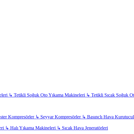
leri
↳
Tetikli Soğuk Oto Yıkama Makineleri
↳
Tetikli Sıcak Soğuk O
ter Kompresörler
↳
Seyyar Kompresörler
↳
Basınçlı Hava Kurutucul
eri
↳
Halı Yıkama Makineleri
↳
Sıcak Hava Jeneratörleri