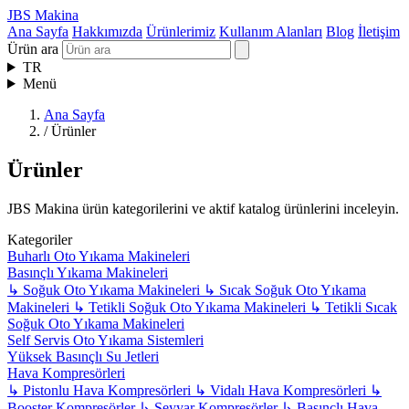
JBS Makina
Ana Sayfa
Hakkımızda
Ürünlerimiz
Kullanım Alanları
Blog
İletişim
Ürün ara
TR
Menü
Ana Sayfa
/
Ürünler
Ürünler
JBS Makina ürün kategorilerini ve aktif katalog ürünlerini inceleyin.
Kategoriler
Buharlı Oto Yıkama Makineleri
Basınçlı Yıkama Makineleri
↳
Soğuk Oto Yıkama Makineleri
↳
Sıcak Soğuk Oto Yıkama
Makineleri
↳
Tetikli Soğuk Oto Yıkama Makineleri
↳
Tetikli Sıcak
Soğuk Oto Yıkama Makineleri
Self Servis Oto Yıkama Sistemleri
Yüksek Basınçlı Su Jetleri
Hava Kompresörleri
↳
Pistonlu Hava Kompresörleri
↳
Vidalı Hava Kompresörleri
↳
Booster Kompresörler
↳
Seyyar Kompresörler
↳
Basınçlı Hava