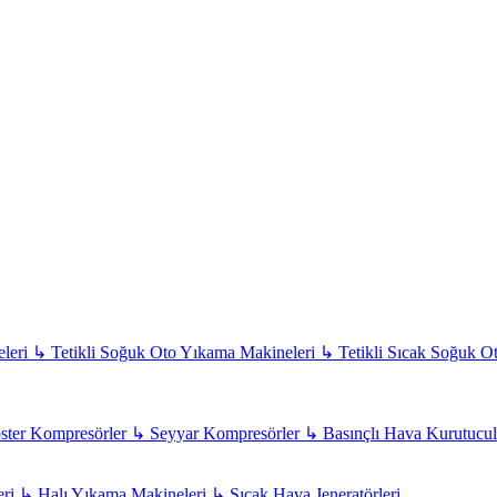
leri
↳
Tetikli Soğuk Oto Yıkama Makineleri
↳
Tetikli Sıcak Soğuk O
ter Kompresörler
↳
Seyyar Kompresörler
↳
Basınçlı Hava Kurutucul
eri
↳
Halı Yıkama Makineleri
↳
Sıcak Hava Jeneratörleri