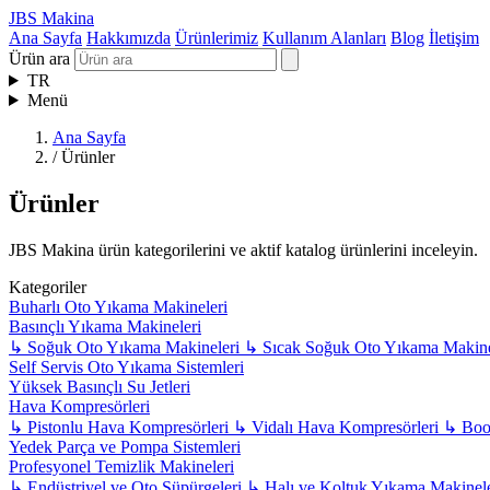
JBS Makina
Ana Sayfa
Hakkımızda
Ürünlerimiz
Kullanım Alanları
Blog
İletişim
Ürün ara
TR
Menü
Ana Sayfa
/
Ürünler
Ürünler
JBS Makina ürün kategorilerini ve aktif katalog ürünlerini inceleyin.
Kategoriler
Buharlı Oto Yıkama Makineleri
Basınçlı Yıkama Makineleri
↳
Soğuk Oto Yıkama Makineleri
↳
Sıcak Soğuk Oto Yıkama Makine
Self Servis Oto Yıkama Sistemleri
Yüksek Basınçlı Su Jetleri
Hava Kompresörleri
↳
Pistonlu Hava Kompresörleri
↳
Vidalı Hava Kompresörleri
↳
Boos
Yedek Parça ve Pompa Sistemleri
Profesyonel Temizlik Makineleri
↳
Endüstriyel ve Oto Süpürgeleri
↳
Halı ve Koltuk Yıkama Makinel